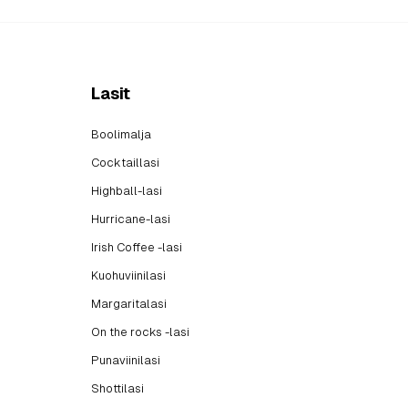
Lasit
Boolimalja
Cocktaillasi
Highball-lasi
Hurricane-lasi
Irish Coffee -lasi
Kuohuviinilasi
Margaritalasi
On the rocks -lasi
Punaviinilasi
Shottilasi