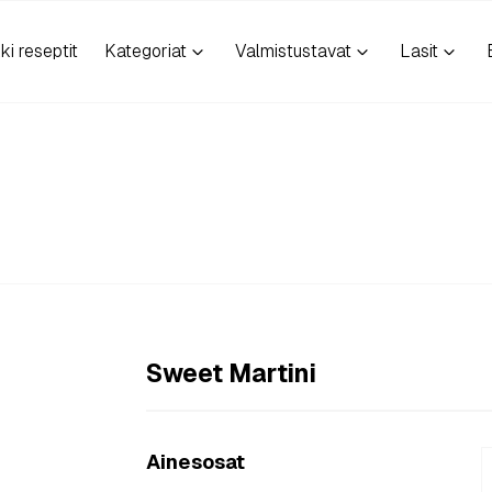
ki reseptit
Kategoriat
Valmistustavat
Lasit
Sweet Martini
Ainesosat