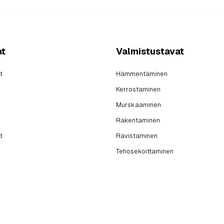
at
Valmistustavat
t
Hämmentäminen
Kerrostaminen
Murskaaminen
Rakentaminen
t
Ravistaminen
Tehosekoittaminen