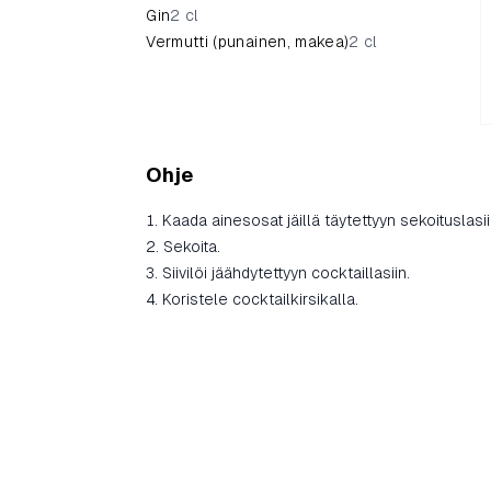
Gin
2 cl
Vermutti (punainen, makea)
2 cl
Ohje
Kaada ainesosat jäillä täytettyyn sekoituslasii
Sekoita.
Siivilöi jäähdytettyyn cocktaillasiin.
Koristele cocktailkirsikalla.