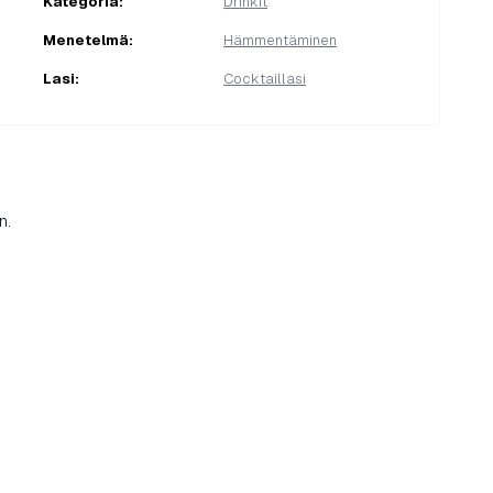
Kategoria
:
Drinkit
Menetelmä
:
Hämmentäminen
Lasi
:
Cocktaillasi
n.