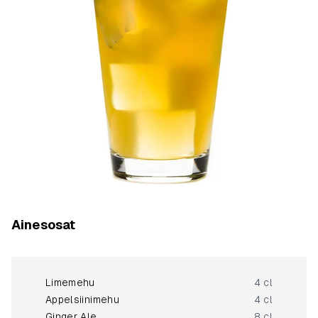
Ainesosat
Limemehu
4 cl
Appelsiinimehu
4 cl
Ginger Ale
8 cl