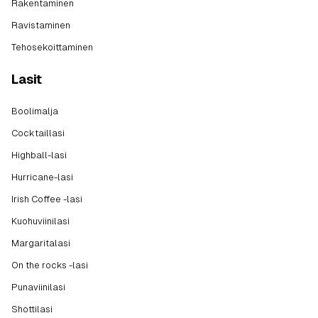
Rakentaminen
Ravistaminen
Tehosekoittaminen
Lasit
Boolimalja
Cocktaillasi
Highball-lasi
Hurricane-lasi
Irish Coffee -lasi
Kuohuviinilasi
Margaritalasi
On the rocks -lasi
Punaviinilasi
Shottilasi