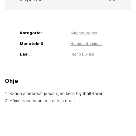
Kategoria
:
Alkoholittomat
Menetelmä
:
Hämmentäminen
Lasi
:
Highball-lasi
Ohje
Kaada ainesosat jääpalojen kera highball-lasiin.
Hämmennä baarilusikalla ja nauti.