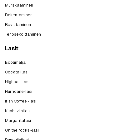
Murskaaminen
Rakentaminen
Ravistaminen
Tehosekoittaminen
Lasit
Boolimalja
Cocktaillasi
Highball-lasi
Hurricane-lasi
Irish Coffee -lasi
Kuohuviinilasi
Margaritalasi
On the rocks -lasi
Punaviinilasi