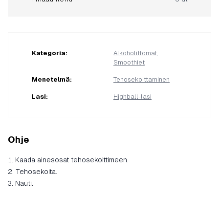
Kategoria
:
Alkoholittomat
,
Smoothiet
Menetelmä
:
Tehosekoittaminen
Lasi
:
Highball-lasi
Ohje
Kaada ainesosat tehosekoittimeen.
Tehosekoita.
Nauti.