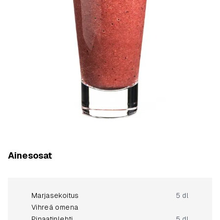
Ainesosat
Marjasekoitus
5 dl
Vihreä omena
Pinaatinlehti
5 dl