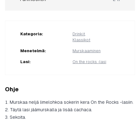
Kategoria
:
Drinkit
,
Klassikot
Menetelmä
:
Murskaaminen
Lasi
:
On the rocks -lasi
Ohje
Murskaa neljä limelohkoa sokerin kera On the Rocks -lasiin.
Täytä lasi jäämurskalla ja lisää cachaca.
Sekoita.