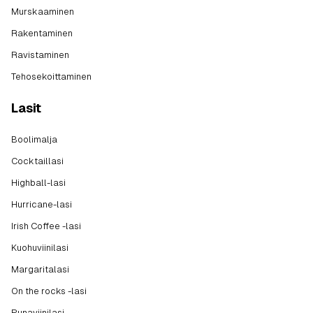
Murskaaminen
Rakentaminen
Ravistaminen
Tehosekoittaminen
Lasit
Boolimalja
Cocktaillasi
Highball-lasi
Hurricane-lasi
Irish Coffee -lasi
Kuohuviinilasi
Margaritalasi
On the rocks -lasi
Punaviinilasi