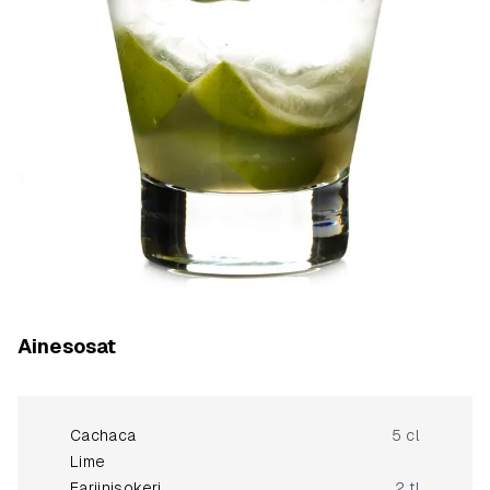
Ainesosat
Cachaca
5 cl
Lime
Fariinisokeri
2 tl