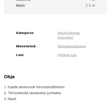
Maito
2.5 dl
Kategoria
:
Alkoholittomat
,
Smoothiet
Menetelmä
:
Tehosekoittaminen
Lasi
:
Highball-lasi
Ohje
Kaada ainesosat tehosekoittimeen.
Tehosekoita tasaiseksi juomaksi.
Nauti.