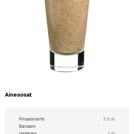
Ainesosat
Pinaatinlehti
2.5 dl
Banaani
Vadelma
1 dl