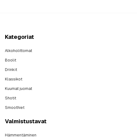
Kategoriat
Alkoholittomat
Boolit
Drinkit
Klassikot
Kuumat juomat
Shotit
Smoothiet
Valmistustavat
Hämmentäminen