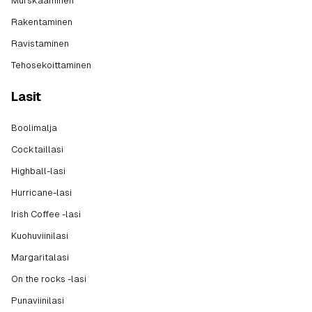
Murskaaminen
Rakentaminen
Ravistaminen
Tehosekoittaminen
Lasit
Boolimalja
Cocktaillasi
Highball-lasi
Hurricane-lasi
Irish Coffee -lasi
Kuohuviinilasi
Margaritalasi
On the rocks -lasi
Punaviinilasi